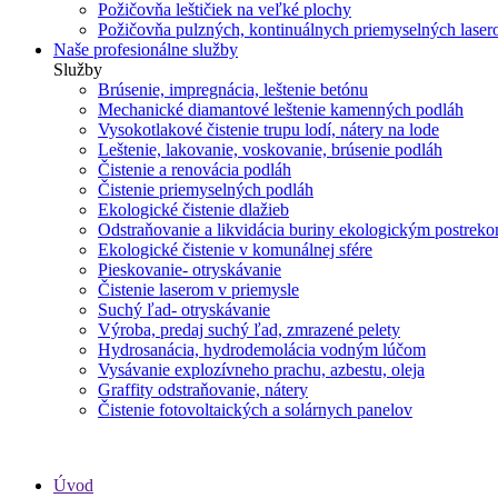
Požičovňa leštičiek na veľké plochy
Požičovňa pulzných, kontinuálnych priemyselných laser
Naše profesionálne služby
Služby
Brúsenie, impregnácia, leštenie betónu
Mechanické diamantové leštenie kamenných podláh
Vysokotlakové čistenie trupu lodí, nátery na lode
Leštenie, lakovanie, voskovanie, brúsenie podláh
Čistenie a renovácia podláh
Čistenie priemyselných podláh
Ekologické čistenie dlažieb
Odstraňovanie a likvidácia buriny ekologickým postrek
Ekologické čistenie v komunálnej sfére
Pieskovanie- otryskávanie
Čistenie laserom v priemysle
Suchý ľad- otryskávanie
Výroba, predaj suchý ľad, zmrazené pelety
Hydrosanácia, hydrodemolácia vodným lúčom
Vysávanie explozívneho prachu, azbestu, oleja
Graffity odstraňovanie, nátery
Čistenie fotovoltaických a solárnych panelov
Úvod