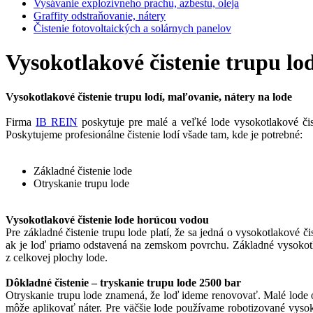
Vysávanie explozívneho prachu, azbestu, oleja
Graffity odstraňovanie, nátery
Čistenie fotovoltaických a solárnych panelov
Vysokotlakové čistenie trupu lod
Vysokotlakové čistenie trupu lodí, maľovanie, nátery na lode
Firma
IB REIN
poskytuje pre malé a veľké lode vysokotlakové čist
Poskytujeme profesionálne čistenie lodí všade tam, kde je potrebné:
Základné čistenie lode
Otryskanie trupu lode
Vysokotlakové čistenie lode horúcou vodou
Pre základné čistenie trupu lode platí, že sa jedná o vysokotlakové
ak je loď priamo odstavená na zemskom povrchu. Základné vysokotlak
z celkovej plochy lode.
Dôkladné čistenie – tryskanie trupu lode 2500 bar
Otryskanie trupu lode znamená, že loď ideme renovovať. Malé lode o
môže aplikovať náter. Pre väčšie lode používame robotizované vyso