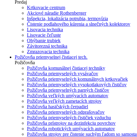
Predaj
Krtkovacie centrum
Akciové náradie Rothenberger
Inšpekcia, lokalizácia potrubia, termovízia
Čistenie podlahového kúrenia a slnečných kolektorov
Lisovacia technika
Lisovacie čeľuste
Ohýbanie trubiek
Závitorezná technika
Zmrazovacia technika
Požičovňa priemyselnej čistiacej tech.
Požičovňa
Požičovňa komunálnej čistiacej techniky
Požičovňa priemyselných vysávačov
Požičovňa priemyselných komunálnych krtkovačiek
Požičovňa priemyselných vysokotlakových čističov
Požičovňa priemyselných parných čističov
Požičovňa veľkých umývacích automatov
Požičovňa veľkých zametacích strojov
Požičovňa hasičských čerpadiel
Požičovňa priemyselných odprašovačov
Požičovňa priemyselných čističiek vzduchu
Požičovňa prístrojov na dezinfekciu povrchov
Požičovňa robotických umývacích automatov
Požičovňa strojov pre čistenie suchým ľadom so samost