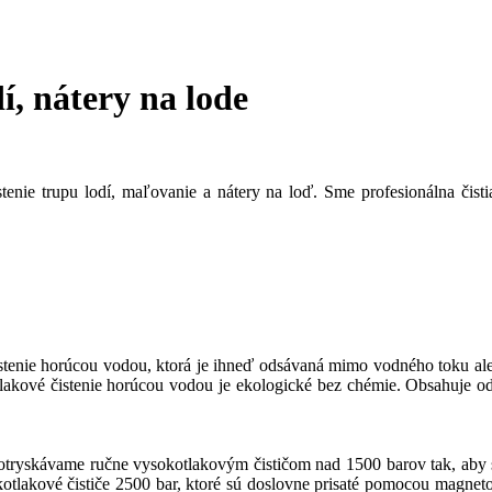
í, nátery na lode
enie trupu lodí, maľovanie a nátery na loď. Sme profesionálna čisti
 čistenie horúcou vodou, ktorá je ihneď odsávaná mimo vodného toku ale
ové čistenie horúcou vodou je ekologické bez chémie. Obsahuje odstr
tryskávame ručne vysokotlakovým čističom nad 1500 barov tak, aby sme
kotlakové čističe 2500 bar, ktoré sú doslovne prisaté pomocou magnet