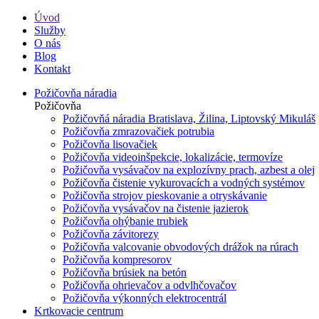
Úvod
Služby
O nás
Blog
Kontakt
Požičovňa náradia
Požičovňa
Požičovňá náradia Bratislava, Žilina, Liptovský Mikuláš
Požičovňa zmrazovačiek potrubia
Požičovňa lisovačiek
Požičovňa videoinšpekcie, lokalizácie, termovíze
Požičovňa vysávačov na explozívny prach, azbest a olej
Požičovňa čistenie vykurovacích a vodných systémov
Požičovňa strojov pieskovanie a otryskávanie
Požičovňa vysávačov na čistenie jazierok
Požičovňa ohýbanie trubiek
Požičovňa závitorezy
Požičovňa valcovanie obvodových drážok na rúrach
Požičovňa kompresorov
Požičovňa brúsiek na betón
Požičovňa ohrievačov a odvlhčovačov
Požičovňa výkonných elektrocentrál
Krtkovacie centrum