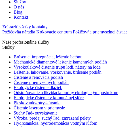
Služby
O nás
Blog
Kontakt
Zobraziť všetky kontakty
Požičovňa náradia
Krtkovacie centrum
Požičovňa priemyselnej čistia
Naše profesionálne služby
Služby
Brúsenie, impregnácia, leštenie betónu
Mechanické diamantové leštenie kamenných podláh
Vysokotlakové čistenie trupu lodí, nátery na lode
Leštenie, lakovanie, voskovanie, brúsenie podláh
Čistenie a renovácia podláh
Čistenie priemyselných podláh
Ekologické čistenie dlažieb
Odstraňovanie a likvidácia buriny ekologickým postrekom
Ekologické čistenie v komunálnej sfére
Pieskovanie- otryskávanie
Čistenie laserom v priemysle
Suchý ľad- otryskávanie
Výroba, predaj suchý ľad, zmrazené pelety
Hydrosanácia, hydrodemolácia vodným lúčom