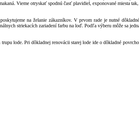
emakaná. Vieme otryskať spodnú časť plavidiel, exponované miesta tak,
 poskytujeme na želanie zákazníkov. V prvom rade je nutné dôkladné
álnych striekacích zariadení farbu na loď. Podľa výberu môže sa jedn
 trupu lode. Pri dôkladnej renovácii starej lode ide o dôkladné povrcho