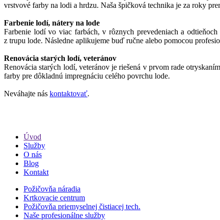
vrstvové farby na lodi a hrdzu. Naša špičková technika je za roky pr
Farbenie lodí, nátery na lode
Farbenie lodí vo viac farbách, v rôznych prevedeniach a odtieňoch
z trupu lode. Následne aplikujeme buď ručne alebo pomocou profesion
Renovácia starých lodí, veteránov
Renovácia starých lodí, veteránov je riešená v prvom rade otryskaním
farby pre dôkladnú impregnáciu celého povrchu lode.
Neváhajte nás
kontaktovať
.
Úvod
Služby
O nás
Blog
Kontakt
Požičovňa náradia
Krtkovacie centrum
Požičovňa priemyselnej čistiacej tech.
Naše profesionálne služby