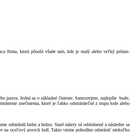
aca firma, ktorá pôsobí všade tam, kde je malý alebo veľký prístav.
bo jazera. Jedná sa o základné čistenie. Samozrejme, najlepšie bude,
ánenie znečistenia, ktoré je ľahko odstrániteľné z trupu lode alebo
 odstránili farbu a hrdzu. Staré nátery sú odstránené a následne sa
ov na oceľový povrch lodí. Takto vieme pohodlne odstrániť niekoľko