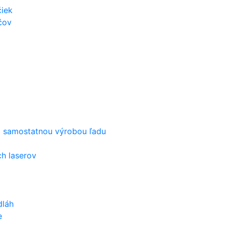
iek
čov
o samostatnou výrobou ľadu
h laserov
dláh
e