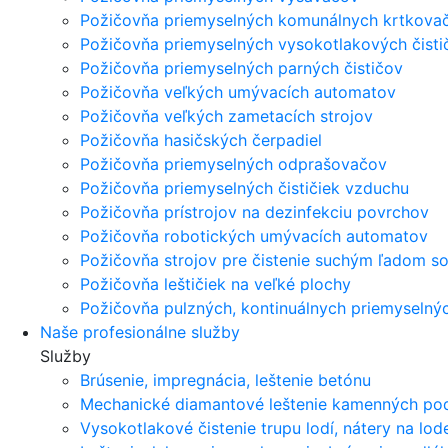
Požičovňa priemyselných komunálnych krtkovač
Požičovňa priemyselných vysokotlakových čisti
Požičovňa priemyselných parných čističov
Požičovňa veľkých umývacích automatov
Požičovňa veľkých zametacích strojov
Požičovňa hasičských čerpadiel
Požičovňa priemyselných odprašovačov
Požičovňa priemyselných čističiek vzduchu
Požičovňa prístrojov na dezinfekciu povrchov
Požičovňa robotických umývacích automatov
Požičovňa strojov pre čistenie suchým ľadom s
Požičovňa leštičiek na veľké plochy
Požičovňa pulzných, kontinuálnych priemyselnýc
Naše profesionálne služby
Služby
Brúsenie, impregnácia, leštenie betónu
Mechanické diamantové leštenie kamenných po
Vysokotlakové čistenie trupu lodí, nátery na lod