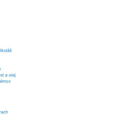
ikuláš
e
t a olej
stémov
rach