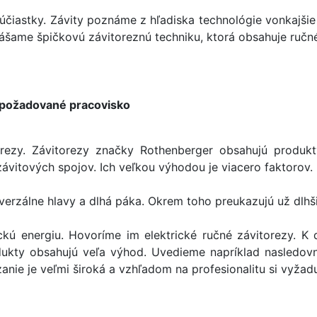
súčiastky. Závity poznáme z hľadiska technológie vonkajšie
nášame špičkovú závitoreznú techniku, ktorá obsahuje ručné
 požadované pracovisko
orezy. Závitorezy značky Rothenberger obsahujú produkt
vitových spojov. Ich veľkou výhodou je viacero faktorov.
erzálne hlavy a dlhá páka. Okrem toho preukazujú už dlhši
ickú energiu. Hovoríme im elektrické ručné závitorezy. K
kty obsahujú veľa výhod. Uvedieme napríklad nasledovné
zanie je veľmi široká a vzhľadom na profesionalitu si vyž