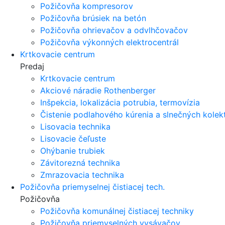
Požičovňa kompresorov
Požičovňa brúsiek na betón
Požičovňa ohrievačov a odvlhčovačov
Požičovňa výkonných elektrocentrál
Krtkovacie centrum
Predaj
Krtkovacie centrum
Akciové náradie Rothenberger
Inšpekcia, lokalizácia potrubia, termovízia
Čistenie podlahového kúrenia a slnečných kolek
Lisovacia technika
Lisovacie čeľuste
Ohýbanie trubiek
Závitorezná technika
Zmrazovacia technika
Požičovňa priemyselnej čistiacej tech.
Požičovňa
Požičovňa komunálnej čistiacej techniky
Požičovňa priemyselných vysávačov