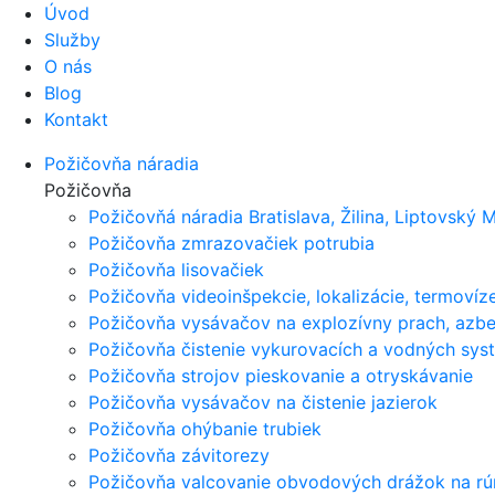
Úvod
Služby
O nás
Blog
Kontakt
Požičovňa náradia
Požičovňa
Požičovňá náradia Bratislava, Žilina, Liptovský M
Požičovňa zmrazovačiek potrubia
Požičovňa lisovačiek
Požičovňa videoinšpekcie, lokalizácie, termovíz
Požičovňa vysávačov na explozívny prach, azbes
Požičovňa čistenie vykurovacích a vodných sy
Požičovňa strojov pieskovanie a otryskávanie
Požičovňa vysávačov na čistenie jazierok
Požičovňa ohýbanie trubiek
Požičovňa závitorezy
Požičovňa valcovanie obvodových drážok na rú