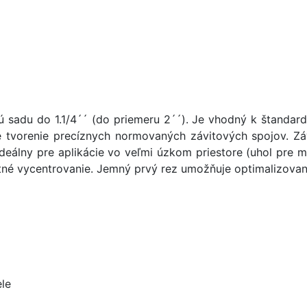
lú sadu do 1.1/4´´ (do priemeru 2´´). Je vhodný k štand
re tvorenie precíznych normovaných závitových spojov. Z
eálny pre aplikácie vo veľmi úzkom priestore (uhol pre m
tné vycentrovanie. Jemný prvý rez umožňuje optimalizova
ele