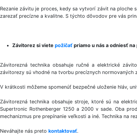
Rezanie závitu je proces, kedy sa vytvorí závit na ploche 
zarezať precízne a kvalitne. S týchto dôvodov pre vás pri
Závitorez si viete
požičať
priamo u nás a odniesť na
Závitorezná technika obsahuje ručné a elektrické závit
závitorezy sú vhodné na tvorbu precíznych normovaných zá
V krátkosti môžeme spomenúť bezpečné uloženie hláv, univ
Závitorezná technika obsahuje stroje, ktoré sú na elektr
Supertronic Rothenberger 1250 a 2000 v sade. Oba produ
mechanizmus pre prepínanie veľkosti a iné. Technika na re
Neváhajte nás preto
kontaktovať
.