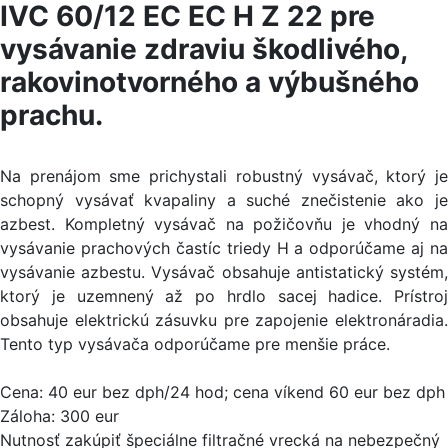
IVC 60/12 EC EC H Z 22 pre
vysávanie zdraviu škodlivého,
rakovinotvorného a výbušného
prachu.
Na prenájom sme prichystali robustný vysávač, ktorý je
schopný vysávať kvapaliny a suché znečistenie ako je
azbest. Kompletný vysávač na požičovňu je vhodný na
vysávanie prachových častíc triedy H a odporúčame aj na
vysávanie azbestu. Vysávač obsahuje antistatický systém,
ktorý je uzemnený až po hrdlo sacej hadice. Prístroj
obsahuje elektrickú zásuvku pre zapojenie elektronáradia.
Tento typ vysávača odporúčame pre menšie práce.
Cena: 40 eur bez dph/24 hod; cena víkend 60 eur bez dph
Záloha: 300 eur
Nutnosť zakúpiť špeciálne filtračné vrecká na nebezpečný