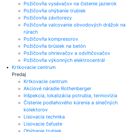
Požičovňa vysávačov na čistenie jazierok
Požičovňa ohýbanie trubiek
Požičovňa závitorezy
Požičovňa valcovanie obvodových drážok na
rúrach
Požičovňa kompresorov
Požičovňa brúsiek na betón
Požičovňa ohrievačov a odvlhčovačov
Požičovňa výkonných elektrocentrál
Krtkovacie centrum
Predaj
Krtkovacie centrum
Akciové náradie Rothenberger
Inšpekcia, lokalizácia potrubia, termovízia
Čistenie podlahového kúrenia a slnečných
kolektorov
Lisovacia technika
Lisovacie čeľuste
Ohýbanie trubiek