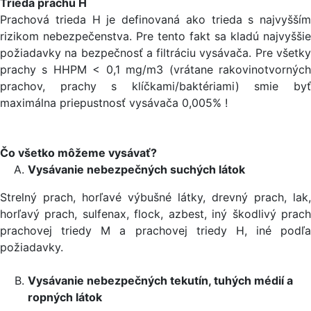
Trieda prachu H
Prachová trieda H je definovaná ako trieda s najvyšším
rizikom nebezpečenstva. Pre tento fakt sa kladú najvyššie
požiadavky na bezpečnosť a filtráciu vysávača. Pre všetky
prachy s HHPM < 0,1 mg/m3 (vrátane rakovinotvorných
prachov, prachy s klíčkami/baktériami) smie byť
maximálna priepustnosť vysávača 0,005% !
Čo všetko môžeme vysávať?
Vysávanie nebezpečných suchých látok
Strelný prach, horľavé výbušné látky, drevný prach, lak,
horľavý prach, sulfenax, flock, azbest, iný škodlivý prach
prachovej triedy M a prachovej triedy H, iné podľa
požiadavky.
Vysávanie nebezpečných tekutín, tuhých médií a
ropných látok