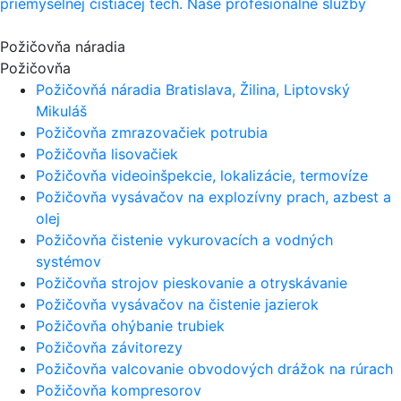
priemyselnej čistiacej tech.
Naše profesionálne služby
Požičovňa náradia
Požičovňa
Požičovňá náradia Bratislava, Žilina, Liptovský
Mikuláš
Požičovňa zmrazovačiek potrubia
Požičovňa lisovačiek
Požičovňa videoinšpekcie, lokalizácie, termovíze
Požičovňa vysávačov na explozívny prach, azbest a
olej
Požičovňa čistenie vykurovacích a vodných
systémov
Požičovňa strojov pieskovanie a otryskávanie
Požičovňa vysávačov na čistenie jazierok
Požičovňa ohýbanie trubiek
Požičovňa závitorezy
Požičovňa valcovanie obvodových drážok na rúrach
Požičovňa kompresorov