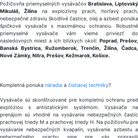
Požičovňa priemyselných vysávačov
Bratislava, Liptovský
Mikuláš, Žilina
na explozívny prach, horľavý prach
nebezpečné zdraviu škodlivé častice, olej a azbest ponúka
špičkové vysávače s maximálnou ochranou. Robustné
priemyselné vysávače vám vieme priviezť do
nasledovných miest a ich blízkych okolí:
Poprad, Prešov
Banská Bystrica, Ružomberok, Trenčín, Žilina, Čadca,
Nové Zámky, Nitra, Prešov, Kežmarok, Košice.
Kompletná ponuka
náradia
a
čistiacej techniky
?
Vysávače sú skonštruované pre kompletnú ochranu pred
explóziou s antistatickým systémom. Vysávače na
prenájom sú vhodné na vysávanie nebezpečných častíc
prachovej triedy M a prachovej triedy H. Na požičovňu pre
vysávanie nebezpečných kvapalín, vysávanie azbestu a
nebezpečného prachu sme pre vás pripravili