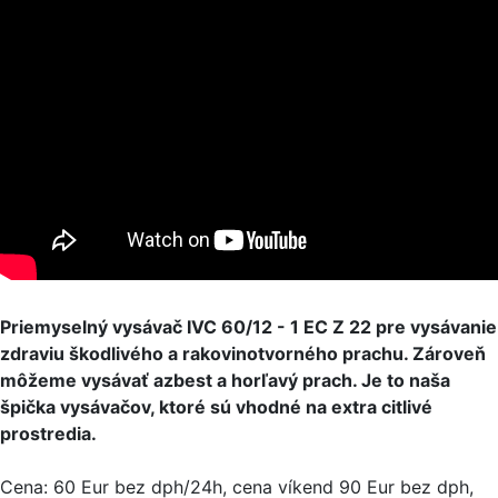
Priemyselný vysávač IVC 60/12 - 1 EC Z 22 pre vysávanie
zdraviu škodlivého a rakovinotvorného prachu. Zároveň
môžeme vysávať azbest a horľavý prach. Je to naša
špička vysávačov, ktoré sú vhodné na extra citlivé
prostredia.
Cena: 60 Eur bez dph/24h, cena víkend 90 Eur bez dph,