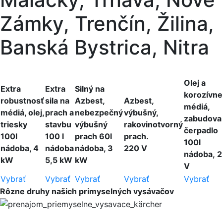
Zámky, Trenčín, Žilina,
Banská Bystrica, Nitra
Olej a
Extra
Extra
Silný na
korozívn
robustnosť
sila na
Azbest,
Azbest,
médiá,
médiá, olej,
prach a
nebezpečný
výbušný,
zabudova
triesky
stavbu
výbušný
rakovinotvorný
čerpadlo
100l
100 l
prach 60l
prach.
100l
nádoba, 4
nádoba
nádoba, 3
220 V
nádoba, 
kW
5,5 kW
kW
V
Vybrať
Vybrať
Vybrať
Vybrať
Vybrať
Rôzne druhy našich primyselných vysávačov